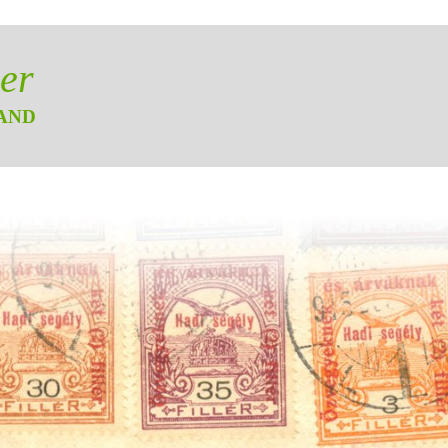
er
AND