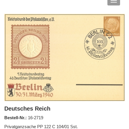
Navigat
anzeige
Deutsches Reich
Bestell-Nr.:
16-2719
Privatganzsache PP 122 C 104/01 Sst.