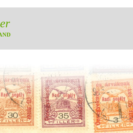
er
AND