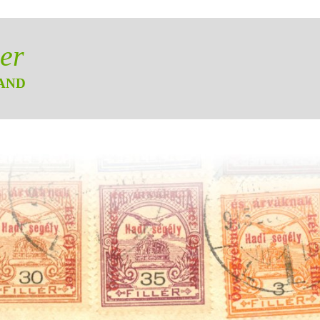
er
AND