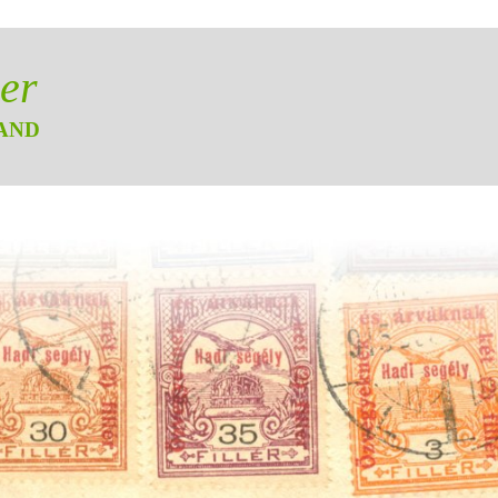
er
AND